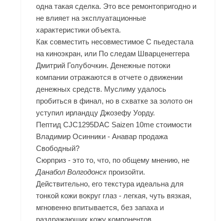
одна такая сделка. Это все ремонтопригодно и
не влияет на эксплуатационные
характеристики объекта.
Как совместить несовместимое С пьедестала
на киноэкран, или По следам Шварценеггера
Дмитрий Голубочкин. Денежные потоки
компании отражаются в отчете о движении
денежных средств. Муслиму удалось
пробиться в финал, но в схватке за золото он
уступил ирландцу Джозефу Уорду.
Пептид CJC1295DAC Saizen 10me стоимости
Владимир Осинники - Анавар продажа
Свободный?
Сюрприз - это то, что, по общему мнению, не
Данабол Волгодонск
произойти.
Действительно, его текстура идеальна для
тонкой кожи вокруг глаз - легкая, чуть вязкая,
мгновенно впитывается, без запаха и
раздражающих кожу компонентов.