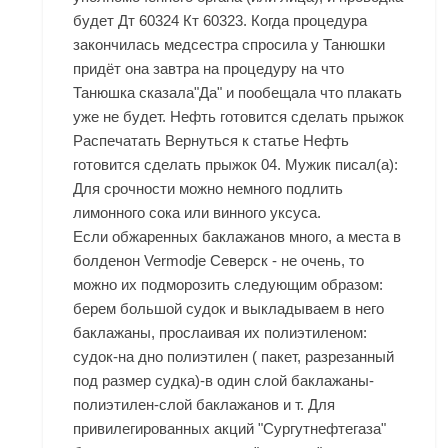
будет Дт 60324 Кт 60323. Когда процедура
закончилась медсестра спросила у Танюшки
придёт она завтра на процедуру на что
Танюшка сказала"Да" и пообещала что плакать
уже не будет. Нефть готовится сделать прыжок
Распечатать Вернуться к статье Нефть
готовится сделать прыжок 04. Мужик писал(а):
Для срочности можно немного подлить
лимонного сока или винного уксуса.
Если обжаренных баклажанов много, а места в
болденон Vermodje Северск - не очень, то
можно их подморозить следующим образом:
берем большой судок и выкладываем в него
баклажаны, прослаивая их полиэтиленом:
судок-на дно полиэтилен ( пакет, разрезанный
под размер судка)-в один слой баклажаны-
полиэтилен-слой баклажанов и т. Для
привилегированных акций "Сургутнефтегаза"