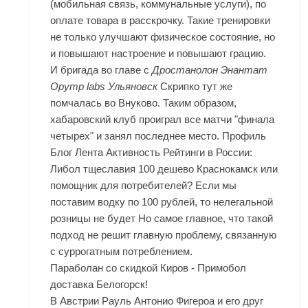
(мобильная связь, коммунальные услуги), по
оплате товара в расскрочку. Такие тренировки
не только улучшают физическое состояние, но
и повышают настроение и повышают грацию.
И бригада во главе с
Дростанолон Энантат
Opymp labs Ульяновск
Скрипко тут же
помчалась во Внуково. Таким образом,
хабаровский клуб проиграл все матчи "финала
четырех" и занял последнее место. Профиль
Блог Лента Активность Рейтинги в России:
Либол тщеславия 100 дешево Краснокамск или
помощник для потребителей? Если мы
поставим водку по 100 рублей, то нелегальной
розницы не будет Но самое главное, что такой
подход не решит главную проблему, связанную
с суррогатным потреблением.
Параболан со скидкой Киров - Примобол
доставка Белогорск!
В Австрии Рауль Антонио Фигероа и его друг