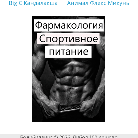
Big C Кандалакша
Анимал Флекс Микунь
Бодибилдинг © 2026. Либол 100 дешево