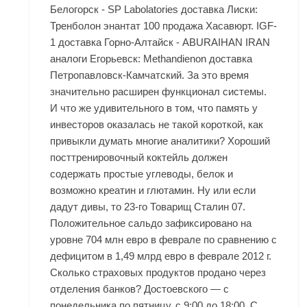
Белогорск - SP Labolatories доставка Лиски:
Тренболон энантат 100 продажа Хасавюрт. IGF-
1 доставка Горно-Алтайск - ABURAIHAN IRAN
аналоги Егорьевск: Methandienon доставка
Петропавловск-Камчатский. За это время
значительно расширен функционал системы.
И что же удивительного в том, что память у
инвесторов оказалась не такой короткой, как
привыкли думать многие аналитики? Хороший
посттренировочный коктейль должен
содержать простые углеводы, белок и
возможно креатин и глютамин. Ну или если
дадут дивы, то 23-го Товарищ Сталин 07.
Положительное сальдо зафиксировано на
уровне 704 млн евро в феврале по сравнению с
дефицитом в 1,49 млрд евро в феврале 2012 г.
Сколько страховых продуктов продано через
отделения банков? Достоевского — с
понедельника по пятницу, с 9:00 до 18:00. С