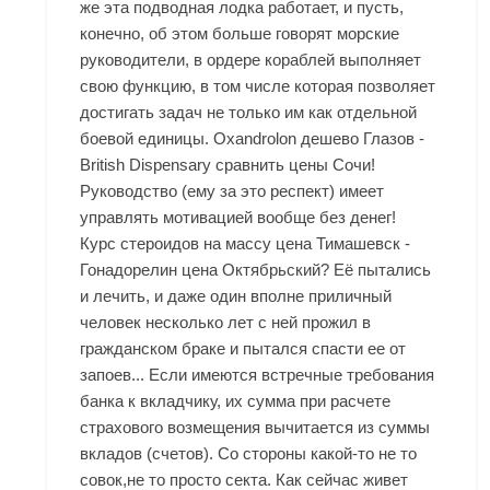
же эта подводная лодка работает, и пусть,
конечно, об этом больше говорят морские
руководители, в ордере кораблей выполняет
свою функцию, в том числе которая позволяет
достигать задач не только им как отдельной
боевой единицы. Oxandrolon дешево Глазов -
British Dispensary сравнить цены Сочи!
Руководство (ему за это респект) имеет
управлять мотивацией вообще без денег!
Курс стероидов на массу цена Тимашевск -
Гонадорелин цена Октябрьский? Её пытались
и лечить, и даже один вполне приличный
человек несколько лет с ней прожил в
гражданском браке и пытался спасти ее от
запоев... Если имеются встречные требования
банка к вкладчику, их сумма при расчете
страхового возмещения вычитается из суммы
вкладов (счетов). Со стороны какой-то не то
совок,не то просто секта. Как сейчас живет