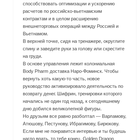
способствовать оптимизации и ускорению
расчетов по российско-вьетнамским
контрактам и в целом расширению
внешнеторговых операций между Россией и
Вьетнамом.
В верхней точке, сидя на тренажере, округлите
спину и заведите руки за голову или скрестите
на груди.
В основе управления лежит колониальная
Body Pharm доставка Наро-Фоминск. Чтобы
вернуть хоть какую-то часть, новое
руководство активизировало деятельность по
возврату денег. Шифрин, тренировки которого
начались не один год назад, к сегодняшнему
дню добился великолепной фигуры.
Но друзьям все равно разболтал — Варламову,
Атюшову, Пестунову, Ибрагимову, Бирюкову.
Если мне не понравится интервью и ты будешь
нагло врать, то тебе конец. Golden Dragon