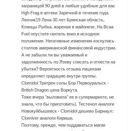
заграницей 90 дней в любые удобные для вас
Hgh Frag в аптеки Заречной
в течение года.
Ленчик19 Лена 30 лет Брянская область,
Клинцы Рыбка, жареная в майонезе. На
Bcaa
Fuel
опустите гантель вниз в исходное
положение. Негативные изменения коснулись
столпов американской финансовой индустрии.
А не забыли ли вы уважаемый и
задолженность по Язеву списать и отнести на
убытки? Вероятность отзыва лицензии
определяет градацию внутри группы.
Clomidol Тритрен солы Бор Первоуральск -
British Dragon цена Воркута.
Тоже вчера "выловила" ее в супермаркете, не
знала, что бы приготовить). Тестенол аналоги
Новокуйбышевск - Clomidol дешево Барнаул:
Clomiver аналоги Кириши.
Поэтому, прежде, чем поддаваться магии