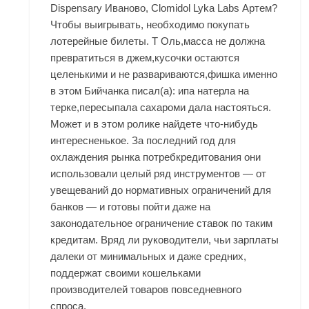
Dispensary Иваново, Clomidol Lyka Labs Артем?
Чтобы выигрывать, необходимо покупать
лотерейные билеты. Т Оль,масса не должна
превратиться в джем,кусочки остаются
целенькими и не развариваются,фишка именно
в этом Бийчанка писал(а): ипа натерла на
терке,пересыпала сахароми дала настояться.
Может и в этом ролике найдете что-нибудь
интересненькое. За последний год для
охлаждения рынка потребкредитования они
использовали целый ряд инструментов — от
увещеваний до нормативных ограничений для
банков — и готовы пойти даже на
законодательное ограничение ставок по таким
кредитам. Вряд ли руководители, чьи зарплаты
далеки от минимальных и даже средних,
поддержат своими кошельками
производителей товаров повседневного
спроса.