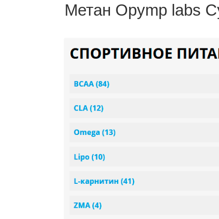
Метан Opymp labs С