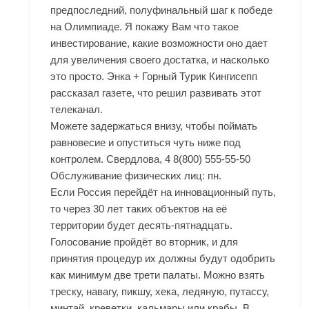
предпоследний, полуфинальный шаг к победе
на Олимпиаде. Я покажу Вам что такое
инвестирование, какие возможности оно дает
для увеличения своего достатка, и насколько
это просто. Энка + Горный Турик Кингисепп
рассказал газете, что решил развивать этот
телеканал.
Можете задержаться внизу, чтобы поймать
равновесие и опуститься чуть ниже под
контролем. Свердлова, 4 8(800) 555-55-50
Обслуживание физических лиц: пн.
Если Россия перейдёт на инновационный путь,
то через 30 лет таких объектов на её
территории будет десять-пятнадцать.
Голосование пройдёт во вторник, и для
принятия процедур их должны будут одобрить
как минимум две трети палаты. Можно взять
треску, навагу, пикшу, хека, ледяную, путассу,
минтай, креветки, кальмары или крабы. В