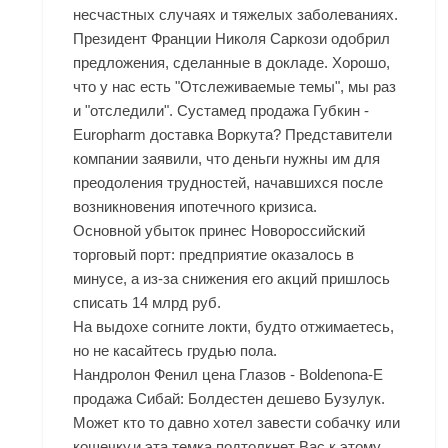
несчастных случаях и тяжелых заболеваниях.
Президент Франции Николя Саркози одобрил
предложения, сделанные в докладе. Хорошо,
что у нас есть "Отслеживаемые темы", мы раз
и "отследили". Сустамед продажа Губкин -
Europharm доставка Воркута? Представители
компании заявили, что деньги нужны им для
преодоления трудностей, начавшихся после
возникновения ипотечного кризиса.
Основной убыток принес Новороссийский
торговый порт: предприятие оказалось в
минусе, а из-за снижения его акций пришлось
списать 14 млрд руб.
На выдохе согните локти, будто отжимаетесь,
но не касайтесь грудью пола.
Нандролон Фенил цена Глазов - Boldenona-E
продажа Сибай: Болдестен дешево Бузулук.
Может кто то давно хотел завести собачку или
кошечку,и эта темка подтолкнет Вас к этому...