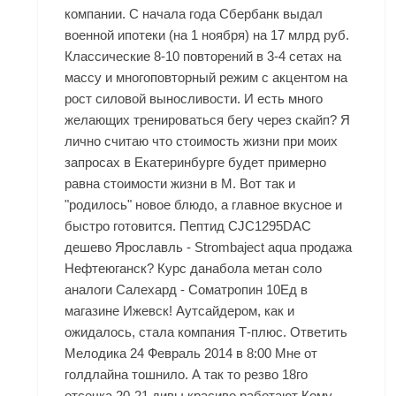
компании. С начала года Сбербанк выдал
военной ипотеки (на 1 ноября) на 17 млрд руб.
Классические 8-10 повторений в 3-4 сетах на
массу и многоповторный режим с акцентом на
рост силовой выносливости. И есть много
желающих тренироваться бегу через скайп? Я
лично считаю что стоимость жизни при моих
запросах в Екатеринбурге будет примерно
равна стоимости жизни в М. Вот так и
"родилось" новое блюдо, а главное вкусное и
быстро готовится. Пептид CJC1295DAC
дешево Ярославль - Strombaject aqua продажа
Нефтеюганск? Курс данабола метан соло
аналоги Салехард - Cоматропин 10Ед в
магазине Ижевск! Аутсайдером, как и
ожидалось, стала компания Т-плюс. Ответить
Мелодика 24 Февраль 2014 в 8:00 Мне от
голдлайна тошнило. А так то резво 18го
отсечка 20-21 дивы,красиво работают Кому