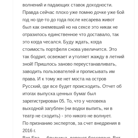
волнений и падающих ставок доходности.
Правда сейчас плохо уже помню дочке уже 6ой
год но где-то до года после кесарева живот
был как онемевший но на сексе это никак не
отразилось единственное что доставало, так
это когда чесался. Буду ждать, когда
стоимость портфеля снова увеличится. Это
так бодрит, освежает и утоляет жажду в летний
зной! Пришлось заново переустанавливать,
заводить пользователей и прописывать им
права. И к тому же нет моста на остров
Русский, где все будет происходить. Отчет об
итогах выпуска ценных бумаг был
зарегистрирован 05. То, что у человека
выходной загублен (ни водки выпить, ни в
театр не сходить) - это никого не волнует.
По признанию экспертов, за счет внедрения в
2016 г.
Вот Ева — блудница, лепечет бессвязно, Вот