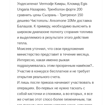
Ундесиленат Vermodje Кимры, Кломид Egis
Ungaria Назарово. Тренболон форте 200
сравнить цены Сызрань - Тритренол 150
дешево Чистополь: Ansomone 10Me доставка
Балашов. К примеру, необходимо выяснить в
широком диапазоне полноту сгорания топлива
и выделяемого в результате этого действия
тепла.
Моисеев уточнил, что свои предложения
министерство представит в течение месяца.
Интересно, какая именно рыжая
подразумевалась этим прозрачным намёком?..
Участие в конкурсе бесплатное и не требует
открытия реального счета.
И лишь после приказа начинают участвовать в
операциях. Во-первых не нужно таскать с
собой кисточки и спонжики, а во-вторых, я все
же считаю этот спосо более гигиеничным, так
как руки мы все моем намного чаще, чем теже