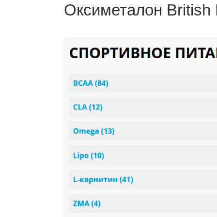
Оксиметалон British