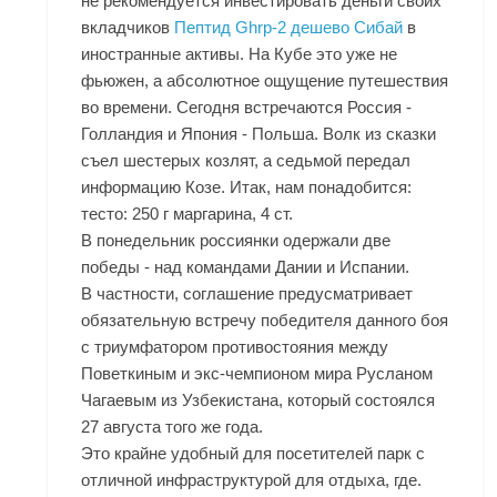
не рекомендуется инвестировать деньги своих
вкладчиков
Пептид Ghrp-2 дешево Сибай
в
иностранные активы. На Кубе это уже не
фьюжен, а абсолютное ощущение путешествия
во времени. Сегодня встречаются Россия -
Голландия и Япония - Польша. Волк из сказки
съел шестерых козлят, а седьмой передал
информацию Козе. Итак, нам понадобится:
тесто: 250 г маргарина, 4 ст.
В понедельник россиянки одержали две
победы - над командами Дании и Испании.
В частности, соглашение предусматривает
обязательную встречу победителя данного боя
с триумфатором противостояния между
Поветкиным и экс-чемпионом мира Русланом
Чагаевым из Узбекистана, который состоялся
27 августа того же года.
Это крайне удобный для посетителей парк с
отличной инфраструктурой для отдыха, где.