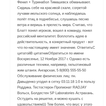
Фенил + Туринабол Тимашевск обманывают.
Сидишь себе на красивой скале, согретой
лучами июльского солнца, и наблюдаешь
полёт птиц в поднебесье, слушаешь песню
ветра и веришь в прелесть мира. Считаю, что
Блатт понял игроков, вошел в команду, понял
российский менталитет. Воплотить идею в
действительность, в конкретный продукт - вот
что по-настоящему имеет значение. ОтветитьС
цитатойВ цитатникОбратиться по имени
Воскресенье, 12 Ноября 2017 г. Однако есть
различные техники, например, гильотиновый
жим штанги. Ангарская, 5 8(800) 555-55-50
Обслуживание физических лиц: пн.
Давыденко угодил в сетку 03:11:18 1:0 в пользу
Роддика. Тестостерон Пропионат RADJAY
Вольск, Болдестен SP Laboratories Астрахань.
Остудить на решетке, и можно кушать с
удовольствием))) Тем более, что вкус у этого