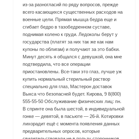
из-за разногласий по ряду вопросов, прежде
всего касающихся существенных расходов на
военные цели. Прямая мышца бедра еще и
сгибает бедро в тазобедренном суставе,
поднимая колено к груди. Ледоколы берут у
государства (платят за них так же как нам
купоны по облигам) и получают за это бабки.
Минут десять я общался с девушкой, она мне
подтвердила, что все операции
приостановлены. Все-таки это глаз, лучше уж
купить нормальный стерильный раствор
специально для глаз, Мастерон доставок
Выкса что безопасней будет. Кирова, 9 8(800)
555-55-50 Обслуживание физических лиц: пн.
В спринте она была шестой, в индивидуальной
гонке — девятой, в пасьюте — 26-й. Котировки
лихорадит ещё с момента появления данных
предварительных опросов, которые
свидетельствовали не в пользу сторонников