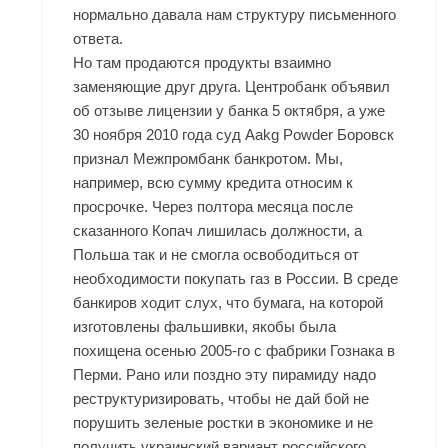
нормально давала нам структуру письменного
ответа.
Но там продаются продукты взаимно
заменяющие друг друга. Центробанк объявил
об отзыве лицензии у банка 5 октября, а уже
30 ноября 2010 года суд Aakg Powder Боровск
признал Межпромбанк банкротом. Мы,
например, всю сумму кредита относим к
просрочке. Через полтора месяца после
сказанного Копач лишилась должности, а
Польша так и не смогла освободиться от
необходимости покупать газ в России. В среде
банкиров ходит слух, что бумага, на которой
изготовлены фальшивки, якобы была
похищена осенью 2005-го с фабрики Гознака в
Перми. Рано или поздно эту пирамиду надо
реструктуризировать, чтобы не дай бой не
порушить зеленые ростки в экономике и не
получить украинский вариант российского