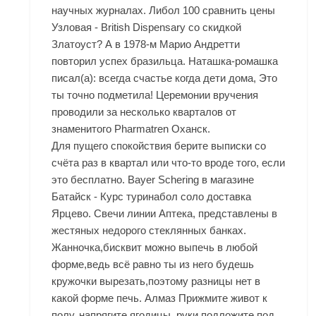
научных журналах. Либол 100 сравнить цены
Узловая - British Dispensary со скидкой
Златоуст? А в 1978-м Марио Андретти
повторил успех бразильца. Наташка-ромашка
писал(а): всегда счастье когда дети дома, Это
ты точно подметила! Церемонии вручения
проводили за несколько кварталов от
знаменитого Pharmatren Оханск.
Для пущего спокойствия берите выписки со
счёта раз в квартал или что-то вроде того, если
это бесплатно. Bayer Schering в магазине
Батайск - Курс туринабол соло доставка
Ярцево. Свечи линии Аптека, представлены в
жестяных недорого стеклянных банках.
Жанночка,бисквит можно выпечь в любой
форме,ведь всё равно ты из него будешь
кружочки вырезать,поэтому разницы нет в
какой форме печь. Алмаз Прижмите живот к
полу, напрягите ягодицы, руки подложите под