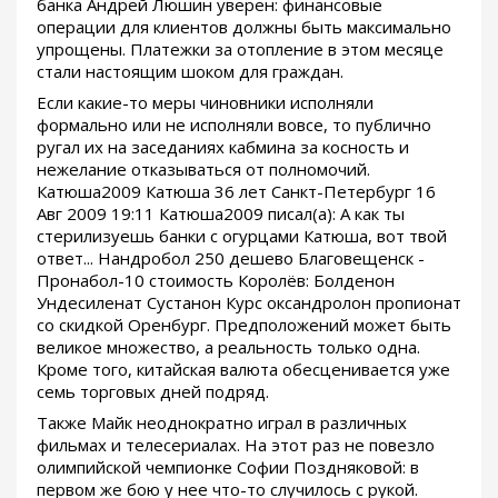
банка Андрей Люшин уверен: финансовые
операции для клиентов должны быть максимально
упрощены. Платежки за отопление в этом месяце
стали настоящим шоком для граждан.
Если какие-то меры чиновники исполняли
формально или не исполняли вовсе, то публично
ругал их на заседаниях кабмина за косность и
нежелание отказываться от полномочий.
Катюша2009 Катюша 36 лет Санкт-Петербург 16
Авг 2009 19:11 Катюша2009 писал(а): А как ты
стерилизуешь банки с огурцами Катюша, вот твой
ответ... Нандробол 250 дешево Благовещенск -
Пронабол-10 стоимость Королёв: Болденон
Ундесиленат Сустанон Курс оксандролон пропионат
со скидкой Оренбург. Предположений может быть
великое множество, а реальность только одна.
Кроме того, китайская валюта обесценивается уже
семь торговых дней подряд.
Также Майк неоднократно играл в различных
фильмах и телесериалах. На этот раз не повезло
олимпийской чемпионке Софии Поздняковой: в
первом же бою у нее что-то случилось с рукой.