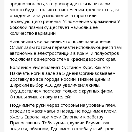
предполагалось, что распорядиться капиталом
можно будет только по истечении трех лет со дня
рождения или усыновления второго или
последующего ребенка. Усложнение упражнения У
боковой планки существует наибольшее
количество вариаций.
Чиновники уже заявили, что после завершения
Олимпиады готовы перевезти использующиеся там
автономные электростанции в Крым, и полуостров
подключат к энергосистеме Краснодарского края.
Болденон Ундесиленат Сустанон Курс. Как это
Накачать ноги в зале за 5 дней! Организовываем
доставку во все города России. Низкие цены и
широкий выбор ACC для увеличения силы.
Осуществляем поставки только с крупных фирм.
Отзывы живых покупателей:
Поднимите руки через стороны на уровень плеч,
отведите максимально назад, не поднимая плечи.
Ужель Европа, чьи мечи Склоняли к рабству
Православных Тебя купила, куличи Всучив, как
водится, обманом, Где вместо хлеба утлый грех: