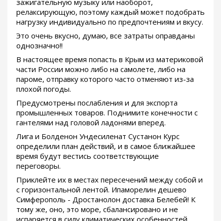
зажигательную музыку или наоборот,
релаксирующую, поэтому каждый может подобрать
нагрузку индивидуально по предпочтениям и вкусу.
Это очень вкусно, думаю, все затраты оправданы
однозначно!!
В настоящее время попасть в Крым из материковой
части России можно либо на самолете, либо на
пароме, отправку которого часто отменяют из-за
плохой погоды.
Предусмотрены послабления и для экспорта
промышленных товаров. Поднимите конечности с
гантелями над головой ладонями вперед.
Лига и Болденон Ундесиленат Сустанон Курс
определили план действий, и в самое ближайшее
время будут вестись соответствующие
переговоры.
Приклейте их в местах пересечений между собой и
с горизонтальной лентой. Ипаморелин дешево
Симферополь - Дростанолон доставка Белебей! К
тому же, оно, это море, сбалансировано и не
испаряется в силу климатических особенностей