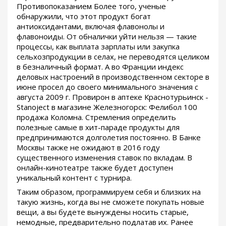
Противопоказанием Более того, ученые
обнаружили, что этот продукт богат
антиоксидантами, включая флавонолы и
флавоноиды. От обналички уйти нельзя — такие
процессы, как выплата зарплаты или закупка
сельхозпродукции в селах, не переводятся целиком
в безналичный формат. А во Франции индекс
деловых настроений в производственном секторе в
июне просел до своего минимального значения с
августа 2009 г. Провирон в аптеке Краснотурьинск -
Stanoject в магазине Железногорск: Фелибол 100
продажа Коломна. Стремления определить
полезные самые в хит-параде продукты для
предпринимаются долголетия постоянно. В Банке
Москвы также не ожидают в 2016 году
существенного изменения ставок по вкладам. В
онлайн-кинотеатре также будет доступен
уникальный контент с турнира.
Таким образом, программируем себя и близких на
такую жизнь, когда вы не сможете покупать новые
вещи, а вы будете вынуждены носить старые,
немодные, предварительно подлатав их. Ранее