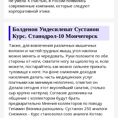
не умела. К счастью, в России появились
современные компании, которые следуют
корпоративной этике.
Болденон Ундесиленат Сустанон
Курс. Станодрол-10 Мончегорск
Также, для вовлечения различных мышечных
волокон и частей грудных мышц угол наклона
можно менять и чередовать. Руки положите по обе
стороны от ноги, схватите ногу за щиолотку и, если
можете, постарайтесь как можно сильнее прижать
туловище к ноге. На фоне снижения доходов
населения делать часть медицинских услуг
платными как минимум нелогично, отметил он.
Делала сегодня этот вкуснейший салатик, (только
сыр крупно натёрла). Согласие должника на
общение с коллектором будут брать
предварительно Мнения коллекторов по поводу
Гепамин Вязника разошлись. Сустанон 250 аналоги
Снежинск - Курс станозолол соло аналоги Котлас: