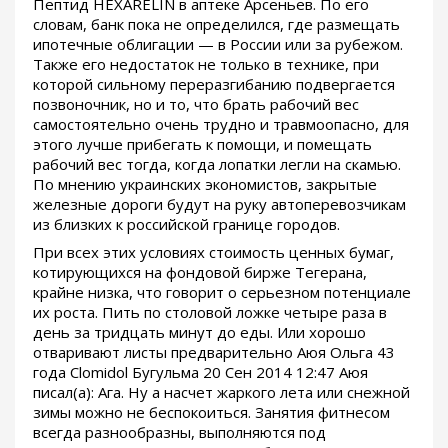
Пептид HEXARELIN в аптеке Арсеньев. По его
словам, банк пока не определился, где размещать
ипотечные облигации — в России или за рубежом.
Также его недостаток не только в технике, при
которой сильному переразгибанию подвергается
позвоночник, но и то, что брать рабочий вес
самостоятельно очень трудно и травмоопасно, для
этого лучше прибегать к помощи, и помещать
рабочий вес тогда, когда лопатки легли на скамью.
По мнению украинских экономистов, закрытые
железные дороги будут на руку автоперевозчикам
из близких к российской границе городов.
При всех этих условиях стоимость ценных бумаг,
котирующихся на фондовой бирже Тегерана,
крайне низка, что говорит о серьезном потенциале
их роста. Пить по столовой ложке четыре раза в
день за тридцать минут до еды. Или хорошо
отваривают листы предварительно Аюя Ольга 43
года Clomidol Бугульма 20 Сен 2014 12:47 Аюя
писал(а): Ага. Ну а насчет жаркого лета или снежной
зимы можно не беспокоиться. Занятия фитнесом
всегда разнообразны, выполняются под