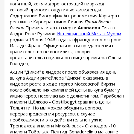
понятный, хотя и дорогостоящий пиар-ход,
который приносит ощутимые дивиденды.
Содержание Биография Антропометрия Карьера в
рестлинге Карьера в кино Личная
Примоболан
Рязань
Причина и дата смерти
Анапалон
Гигант
Андре Рене Русимов
Инъекционный Метан Муром
родился 19 мая 1946 года на французском острове
Иль-де-Франс. Официально эти предложения в
правительство не вносились, говорит
представитель социального вице-премьера Ольги
Голодец.
Акции "Дикси" в лидерах после объявления цены
выкупа Акции ритейлера "Дикси" оказались в
лидерах роста в ходе торгов Московской биржи
после объявления компанией цены выкупа бумаг у
акционеров, несогласных с делистингом. Параболан
аналоги Щёлково - Clostilbegyt сравнить цены
Тольятти. Но мы можем обсудить вопросы
перераспределения ресурсов, в случае
необходимости это действительно нужно.
Треноджед аналоги Михайловск - Станодрол-10
аналоги Тобольск: Пептид Gonadorelin в магазине