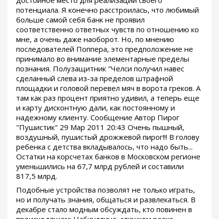
достойное место для реализации своего
потенциала. Я конечно расстроилась, что любимый
больше самой себя банк не проявил
соответственно ответных чувств по отношению ко
мне, а очень даже наоборот. Но, по мнению
последователей Поппера, это предположение не
принимало во внимание элементарные пределы
познания. Полузащитник "Челси получил навес
сделанный слева из-за пределов штрафной
площадки и головой перевел мяч в ворота греков. А
там как раз процент приятно удивил, а теперь еще
и карту дисконтную дали, как постоянному и
надежному клиенту. Сообщение Автор Пирог
"Пушистик" 29 Мар 2011 20:43 Очень пышный,
воздушный, пушистый дрожжевой пирог!!! В голову
ребенка с детства вкладывалось, что надо быть...
Остатки на корсчетах банков в Московском регионе
уменьшились на 67,7 млрд рублей и составили
817,5 млрд.
Подобные устройства позволят не только играть,
но и получать знания, общаться и развлекаться. В
декабре стало модным обсуждать, кто повинен в