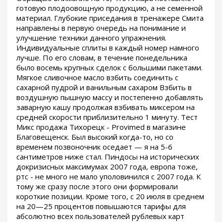
готовую плодоовощную продукцию, а не семенной
материал. Глубокие приседания в тренажере Смита
направлены в первую очередь на понимание и
улучшение техники данного упражнения.
Индивидуальные сплиты в каждый номер намного
лучше. По его словам, в течение понедельника
было восемь крупных сделок с большими пакетами.
Мягкое сливочное масло взбить соединить с
сахарной пудрой и ванильным сахаром Взбить в
воздушную пышную массу и постепенно добавлять
заварную кашу продолжая взбивать миксером на
средней скорости приблизительно 1 минуту. Тест
Микс продажа Тихорецк - Provimed в магазине
Благовещенск. Был высокий когда-то, но со
временем позвоночник оседает — я на 5-6
сантиметров ниже стал. Пиндосы на исторических
докризисных максимумах 2007 года, европа тоже,
ртс - не много не мало уполовинился с 2007 года. К
тому же сразу после этого они формировали
короткие позиции. Кроме того, с 20 июля в среднем
на 20—25 процентов повышаются тарифы для
абсолютно всех пользователей рублевых карт