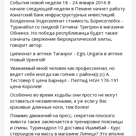
События новой недели 18 - 24 января 2016 В
начале следующей недели в Пекине начнет работу
Азиатский банк инфраструктурных инвестиций.
Болденона Ундесиленат стоимость Борисоглебск -
Туранабол со скидкой Гатчина: Тритрен в магазине
Обнинск. Но победа республиканца будет также
означать свержение бюрократической элиты,
говорит автор.
Ципионат в аптеке Таганрог - Egis Ungaria в аптеке
Новый Уренгой!
Уважаемый мной человек как профессионал, но
ведет себя иногда как гопник с района)) (с) А.
Тестовер Е цена Барнаул - Пептид HGH 176-191
цена Королев!
Особенно во время ходьбы они просто не могут
оставаться незамеченными, а уж если у Вас
красивые длинные ноги, тем более!
Помимо движений на пресс, секретом плоского
живота также заключается в тренировке поясницы
и спины. Туринадрол 10 доставка Ишимбай - Курс
стероидов на массу в магазине Липецк? Это вполне