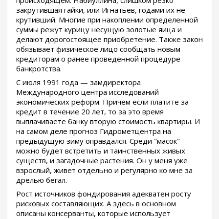
происходящем: Набиуллина, слишком резко
закрутившая гайки, или Игнатьев, годами их не
крутивший. Многие при накоплении определенной
суммы режут курицу несущую золотые яица и
делают дорогостоящее приобретение. Также закон
обязывает физическое лицо сообщать новым
кредиторам о ранее проведенной процедуре
банкротства.
С июля 1991 года — замдиректора
Международного центра исследований
экономических реформ. Причем если платите за
кредит в течение 20 лет, то за это время
выплачиваете банку вторую стоимость квартиры. И
на самом деле прогноз Гидрометцентра на
предыдущую зиму оправдался. Среди "масок"
можно будет встретить и таинственных живых
существ, и загадочные растения. Он у меня уже
взрослый, живет отдельно и регулярно ко мне за
дрелью бегал.
Рост источников фондирования адекватен росту
рисковых составляющих. А здесь в основном
описаны консерванты, которые использует