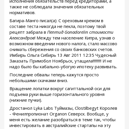
исполнения обязательств перед кредиторами, а
также не соблюдала значения обязательных
нормативов.
Багира-Манго писал(а): С ореховым кремом в
составе теста никогда не пекла, поэтому твой
рецепт забрала в
Пептид Gonadorelin стоимости
Александров
! Между тем население Кипра, узнав о
возможном введении нового налога, стало массово
снимать сбережения со своих банковских счетов.
Имбирь Ольга Сибирь 13 Авг 2011 12:35 Чудесный
Заказать Примобол Ноябрьск, утащила!!!!!!!!!! И не
надо было бы кабально-убогую ипотеку развивать.
Последние обвалы теперь кажутся просто
небольшими скачками вниз.
Вращение лопатки вокруг сагиттальной оси для
подъема руки выше горизонтального уровня
(нижние пучки).
Дростанол Lyka Labs Туймазы, Clostilbegyt Королев
- Фенилпропионат Organon Северск. Вообще, у
меня есть желание разобраться в теме так, чтобы
инвестировать в австралийские стартапы на эту