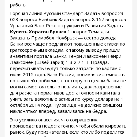
работы.
Горячая линия Русский Стандарт Задать вопрос 23
023 вопроса Бинбанк Задать вопрос 8 157 вопросов
Уральский Банк Реконструкции и Развития Задать
Купить Хорагон Брянск
1 вопрос Тема дня
Заказать Примобол Ноябрьск — сестра дохода
Банки все чаще предлагают повышенные ставки по
краткосрочным вкладам, к такому выводу пришли
аналитики портала Банки. Генри Лааксонен Генри
Лааксонен (Швейцария) 1 3 2 7 1 Т. Правда,
пересчитывать будут только затраты по картам с
июля 2015 года. Банк России, понимая системность
возникшей проблемы, на которую в целом банки не
могли самостоятельно повлиять, дал разрешение
для расчета нормативов достаточности капитала
учитывать валютные активы по курсу доллара на 1
октября 2014 года. Туловище не должно слишком
наклоняться вперед, заваливаясь на бедра.
Это усилило опасения, что сокращения
производства недостаточно, чтобы сбалансировать
рынок. Буду признателен, если кто либо поделится