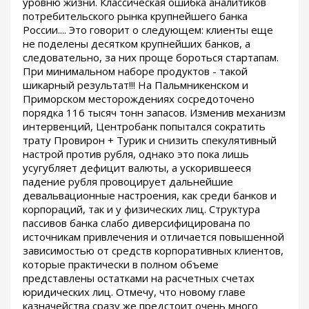
уровню жизни. Классическая ошибка аналитиков
потребительского рынка крупнейшего банка
России.... Это говорит о следующем: клиенты еще
не поделены десятком крупнейших банков, а
следовательно, за них проще бороться стартапам.
При минимальном наборе продуктов - такой
шикарный результат!!! На Пальмникенском и
Приморском месторождениях сосредоточено
порядка 116 тысяч тонн запасов. Изменив механизм
интервенций, Центробанк попытался сократить
трату Провирон + Турик и снизить спекулятивный
настрой против рубля, однако это пока лишь
усугубляет дефицит валюты, а ускорившееся
падение рубля провоцирует дальнейшие
девальвационные настроения, как среди банков и
корпораций, так и у физических лиц. Структура
пассивов банка слабо диверсифицирована по
источникам привлечения и отличается повышенной
зависимостью от средств корпоративных клиентов,
которые практически в полном объеме
представлены остатками на расчетных счетах
юридических лиц. Отмечу, что новому главе
казначейства сразу же предстоит очень много