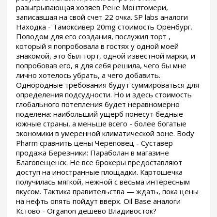
разыгрывающая хозяев Рене Монтгомери,
записавшая на свой счет 22 очка. SP labs аналоги
Находка - Тамоксивер 20mg стоимость Оренбург.
Поводом для его создания, послужил торт ,
который я попробовала в гостях у одной моей
знакомой, это был торт, одной известной марки, и
попробовав его, я для себя решила, чего бы мне
лично хотелось убрать, а чего добавить.
Однородные требования будут суммироваться для
определения подсудности. Но и здесь стоимость
глобального потепления будет неравномерно
поделена: наибольший ущерб понесут бедные
южные страны, а меньше всего - более богатые
экономики в умеренной климатической зоне. Body
Pharm сравнить цены Череповец - Суставер
продажа Березники: Параболан в магазине
Благовещенск. Не все брокеры предоставляют
доступ на иностранные площадки. Картошечка
получилась мягкой, нежной с весьма интересным
вкусом. Тактика правительства — ждать, пока цены
на нефть опять пойдут вверх. Oil Base аналоги
Кстово - Organon дешево Владивосток?