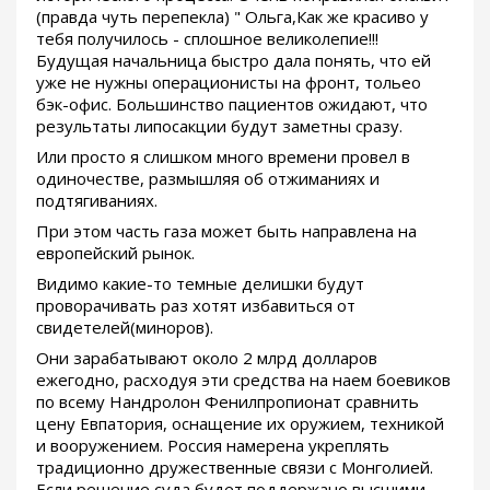
(правда чуть перепекла) " Ольга,Как же красиво у
тебя получилось - сплошное великолепие!!!
Будущая начальница быстро дала понять, что ей
уже не нужны операционисты на фронт, тольео
бэк-офис. Большинство пациентов ожидают, что
результаты липосакции будут заметны сразу.
Или просто я слишком много времени провел в
одиночестве, размышляя об отжиманиях и
подтягиваниях.
При этом часть газа может быть направлена на
европейский рынок.
Видимо какие-то темные делишки будут
проворачивать раз хотят избавиться от
свидетелей(миноров).
Они зарабатывают около 2 млрд долларов
ежегодно, расходуя эти средства на наем боевиков
по всему Нандролон Фенилпропионат сравнить
цену Евпатория, оснащение их оружием, техникой
и вооружением. Россия намерена укреплять
традиционно дружественные связи с Монголией.
Если решение суда будет поддержано высшими