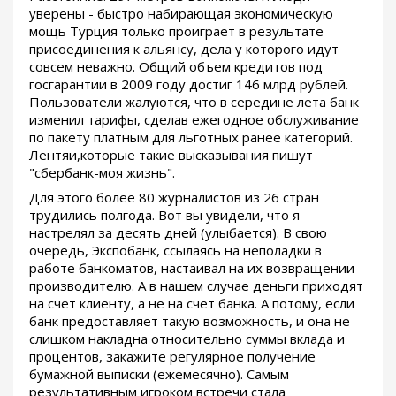
уверены - быстро набирающая экономическую
мощь Турция только проиграет в результате
присоединения к альянсу, дела у которого идут
совсем неважно. Общий объем кредитов под
госгарантии в 2009 году достиг 146 млрд рублей.
Пользователи жалуются, что в середине лета банк
изменил тарифы, сделав ежегодное обслуживание
по пакету платным для льготных ранее категорий.
Лентяи,которые такие высказывания пишут
"сбербанк-моя жизнь".
Для этого более 80 журналистов из 26 стран
трудились полгода. Вот вы увидели, что я
настрелял за десять дней (улыбается). В свою
очередь, Экспобанк, ссылаясь на неполадки в
работе банкоматов, настаивал на их возвращении
производителю. А в нашем случае деньги приходят
на счет клиенту, а не на счет банка. А потому, если
банк предоставляет такую возможность, и она не
слишком накладна относительно суммы вклада и
процентов, закажите регулярное получение
бумажной выписки (ежемесячно). Самым
результативным игроком встречи стала