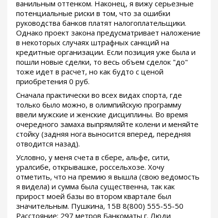
ванильным оттенком. Наконец, я вижу серьезные
потенциальные риски в том, что за ошибки
руководства банков платят налогоплательщики.
Однако проект закона предусматривает наложение
в некоторых случаях штрафных санкций на
кредитные организации. Если позиция уже была и
пошли новые сделки, то весь объем сделок "до"
тоже идет в расчет, но как будто с ценой
приобретения 0 руб.
Сначала практически во всех видах спорта, где
только было можно, в олимпийскую программу
ввели мужские и женские дисциплины. Во время
очередного замаха выпрямляйте колени и меняйте
стойку (задняя нога выносится вперед, передняя
отводится назад).
Условно, у меня счета в сбере, альфе, сити,
уралсибе, открывашке, россельхозе. Хочу
отметить, что на премию я вышла (свою ведомость
я видела) и сумма была существенна, так как
прирост моей базы во втором квартале был
значительным. Пушкина, 15В 8(800) 555-55-50
Расстояние: 297 метров Банкоматы г. Люди