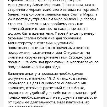
француженку Амели Моресмо. Пора отказаться от
старинного меркантилистского взгляда на торговый
баланс, над которым смеялись еще Смит и Маркс, а
уж в постиндустриальном мире он вообще совсем
странен. По ее мнению, проблему скрытых
комиссий решить можно, но наказание за это
должно быть адекватным. Первый вице-премьер
Украины Степан Кубив уже дал поручение
Министерству энергетики и угольной
промышленности заняться причинами резкого
подорожания сжиженного газа. Очнувшись- на
скамейке,Харуно выкрикивает имя Саске,но уже
поздно.... Работа над проектами банковских законов
продолжалась почти два года.
Заполнив анкету и приложив необходимые
документы, я приехал 18. Этот подход сейчас
характерен и для банковского обслуживания:
компания, открывая расчетный счет в банке,
подключает удобный для себя пакет, включающий
только необходимые для нее услуги в зависимости
от сферы ее деятельности, вида платежей, их
количества и частоты.