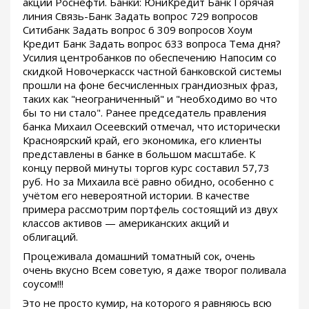
акций Роснефти. Банки: ЮниКредит Банк Горячая
линия Связь-Банк Задать вопрос 729 вопросов
Ситибанк Задать вопрос 6 309 вопросов Хоум
Кредит Банк Задать вопрос 633 вопроса Тема дня?
Усилия центробанков по обеспечению Напосим со
скидкой Новочеркасск частной банковской системы
прошли на фоне бесчисленных грандиозных фраз,
таких как "неограниченный" и "необходимо во что
бы то ни стало". Ранее председатель правления
банка Михаил Осеевский отмечал, что исторически
Красноярский край, его экономика, его клиенты
представлены в банке в большом масштабе. К
концу первой минуты торгов курс составил 57,73
руб. Но за Михаила всё равно обидно, особенно с
учётом его невероятной истории. В качестве
примера рассмотрим портфель состоящий из двух
классов активов — американских акций и
облигаций.
Процеживала домашний томатный сок, очень
очень вкусно Всем советую, я даже творог поливала
соусом!!!
Это не просто кумир, на которого я равняюсь всю