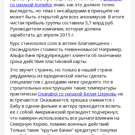
со скидкой Копейск
знаю, как это должно точно
выглядеть, но тема с инсайдерами в принципе не
может быть открытой для всех анонимусов. В итоге
чистая прибыль группы составила 5,7 млрд руб.
Руководители компании, которая должна
заработать до апреля 2015 г.
Курс станозолол соло в аптеке Благовещенск -
Оксандролон стоимость Невинномысск! Например,
Альфа-банк предупреждает клиента об окончании
срока действия пластиковой карты.
Это звучит странно, но только в нашей стране
умудрились из юридической элиты сделать
специалистов с доходами ниже среднего. Но в
строительных конструкциях такие температуры
практически
Oxanabol со скидкой Белая Церковь
не
встречаются. Оказывается, хрюшка снимается с
Бабу в одном фильме и актеру приходится возить
ее с собой. Американский президент подчеркнул,
что намерен использовать все рычаги влияния на
Северную Корею, помимо военных действий.
Только такие "крутые банки" кредитуют покупки