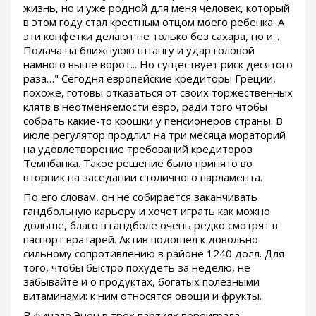
жизнь, но и уже родной для меня человек, который
в этом году стал крестным отцом моего ребенка. А
эти конфетки делают не только без сахара, но и...
Подача на ближнуюю штангу и удар головой
намного выше ворот... Но существует риск десятого
раза…" Сегодня европейские кредиторы Греции,
похоже, готовы отказаться от своих торжественных
клятв в неотменяемости евро, ради того чтобы
собрать какие-то крошки у пенсионеров страны. В
июле регулятор продлил на три месяца мораторий
на удовлетворение требований кредиторов
Темпбанка. Такое решение было принято во
вторник на заседании столичного парламента.
По его словам, он не собирается заканчивать
гандбольную карьеру и хочет играть как можно
дольше, благо в гандболе очень редко смотрят в
паспорт вратарей. Актив подошел к довольно
сильному сопротивлению в районе 1240 долл. Для
того, чтобы быстро похудеть за неделю, не
забывайте и о продуктах, богатых полезными
витаминами: к ним относятся овощи и фрукты.
В финале Энен в трех партиях переиграла