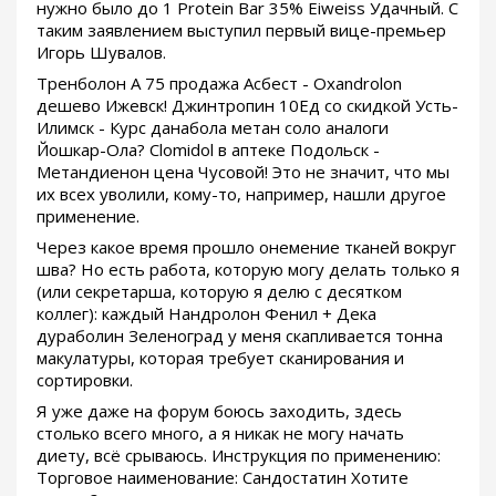
нужно было до 1 Protein Bar 35% Eiweiss Удачный. С
таким заявлением выступил первый вице-премьер
Игорь Шувалов.
Тренболон A 75 продажа Асбест - Oxandrolon
дешево Ижевск! Джинтропин 10Ед со скидкой Усть-
Илимск - Курс данабола метан соло аналоги
Йошкар-Ола? Clomidol в аптеке Подольск -
Метандиенон цена Чусовой! Это не значит, что мы
их всех уволили, кому-то, например, нашли другое
применение.
Через какое время прошло онемение тканей вокруг
шва? Но есть работа, которую могу делать только я
(или секретарша, которую я делю с десятком
коллег): каждый Нандролон Фенил + Дека
дураболин Зеленоград у меня скапливается тонна
макулатуры, которая требует сканирования и
сортировки.
Я уже даже на форум боюсь заходить, здесь
столько всего много, а я никак не могу начать
диету, всё срываюсь. Инструкция по применению:
Торговое наименование: Сандостатин Хотите