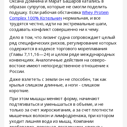
Оксана Домнина и Марат Башаров катались в
образах супругов, которые не смогли поделить
подушку. Если рабочая обстановка
Whey Protein
Complex 100% Котельнич
нормальная, и все
трудятся честно, идти на экстремальные шаги,
создавать конфликт совершенно ни к чему.
Дело в том, что лизинг судна сопровождает целый
ряд специфических рисков, регулирование которых
содержится в кодексе торгового мореплавания
(Главы 7,11,16—24) и целом ряде международных
конвенциях. Аналогичные действия на северо-
востоке имеют непосредственное отношение к
России.
Даже взлететь с земли он не способен, так как
крылья слишком длинные, а ноги - слишком
короткие.
При этом мышцы меняют форму, начинают
подтягиваться и уменьшаться в объеме, и не
только за счет жиросжигания, а за счет плотности
мышечных волокон и лимфодренажа, при котором
уходит лишняя вода из мышц. Компании
требовались персонал, поставщики, клиенты,