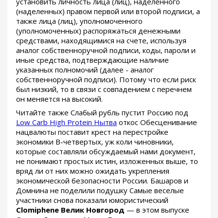
установить личность лица (лиц), наделенного
(наделенных) правом первой или второй подписи, а
также лица (лиц), уполномоченного
(уполномоченных) распоряжаться денежными
средствами, находящимися на счете, используя
аналог собственноручной подписи, коды, пароли и
иные средства, подтверждающие наличие
указанных полномочий (далее - аналог
собственноручной подписи). Потому что если риск
был низкий, то в связи с совпадением с перечнем
он меняется на высокий.
Читайте также Слабый рубль пустит Россию под
Low Carb High Protein Нытва
откос Обесценивание
нацвалюты поставит крест на перестройке
экономики В-четвертых, уж коли чиновники,
которые составляли обсуждаемый нами документ,
не понимают простых истин, изложенных выше, то
вряд ли от них можно ожидать укрепления
экономической безопасности России. Башаров и
Домнина не поделили подушку Самые веселые
участники снова показали юмористический
Clomiphene Велик Новгород
— в этом выпуске