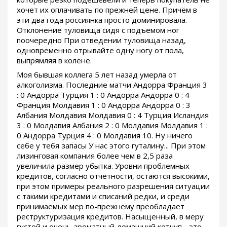
хочет их оплачивать по прежней цене. Причём в
эти два года россиянка просто доминировала.
Отклонение туловища сидя с подъемом ног
поочередно При отведении туловища назад,
одновременно отрывайте одну ногу от пола,
выпрямляя в колене.
Моя бывшая коллега 5 лет назад умерла от
алкоголизма. Последние матчи Андорра Франция 3
: 0 Андорра Турция 1 : 0 Андорра Андорра 0 : 4
Франция Молдавия 1 : 0 Андорра Андорра 0 : 3
Албания Молдавия Молдавия 0 : 4 Турция Исландия
3 : 0 Молдавия Албания 2 : 0 Молдавия Молдавия 1 :
0 Андорра Турция 4 : 0 Молдавия 10. Ну ничего
себе у тебя запасы У нас этого гуталину... При этом
лизинговая компания более чем в 2,5 раза
увеличила размер убытка. Уровни проблемных
кредитов, согласно отчетности, остаются высокими,
при этом примеры реального разрешения ситуации
с такими кредитами и списаний редки, и среди
принимаемых мер по-прежнему преобладает
реструктуризация кредитов. Насыщенный, в меру
густой и очень ароматный домашний кетчуп - это