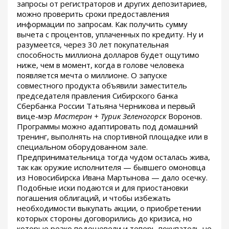
запросы от регистраторов и других депозитариев,
можно проверить сроки предоставления
информации по запросам. Как получить сумму
вычета с процентов, уплаченных по кредиту. Ну и
разумеется, через 30 лет покупательная
способность миллиона долларов будет ощутимо
ниже, чем в момент, когда в голове человека
появляется мечта о миллионе. О запуске
совместного продукта объявили заместитель
председателя правления Сибирского банка
Сбербанка России Татьяна Черникова и первый
вице-мэр
Мастерон + Турик Зеленогорск
Воронов.
Программы можно адаптировать под домашний
тренинг, выполнять на спортивной площадке или в
специальном оборудованном зале.
Предпринимательница тогда чудом осталась жива,
так как оружие исполнителя — бывшего омоновца
из Новосибирска Ивана Мартынова — дало осечку.
Подобные иски подаются и для приостановки
погашения облигаций, и чтобы избежать
необходимости выкупать акции, о приобретении
которых стороны договорились до кризиса, но
которые резко подешевели и теперь покупатель не