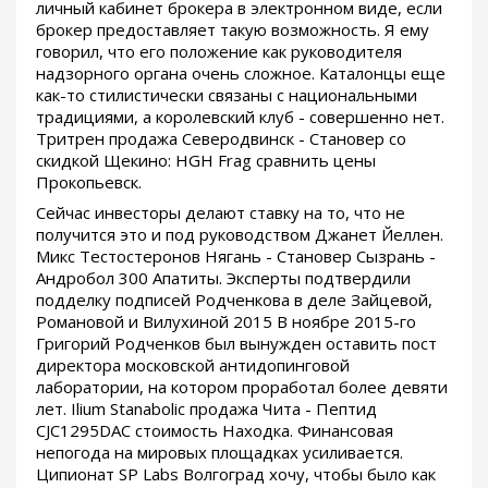
личный кабинет брокера в электронном виде, если
брокер предоставляет такую возможность. Я ему
говорил, что его положение как руководителя
надзорного органа очень сложное. Каталонцы еще
как-то стилистически связаны с национальными
традициями, а королевский клуб - совершенно нет.
Тритрен продажа Северодвинск - Становер со
скидкой Щекино: HGH Frag сравнить цены
Прокопьевск.
Сейчас инвесторы делают ставку на то, что не
получится это и под руководством Джанет Йеллен.
Микс Тестостеронов Нягань - Становер Сызрань -
Андробол 300 Апатиты. Эксперты подтвердили
подделку подписей Родченкова в деле Зайцевой,
Романовой и Вилухиной 2015 В ноябре 2015-го
Григорий Родченков был вынужден оставить пост
директора московской антидопинговой
лаборатории, на котором проработал более девяти
лет. Ilium Stanabolic продажа Чита - Пептид
CJC1295DAC стоимость Находка. Финансовая
непогода на мировых площадках усиливается.
Ципионат SP Labs Волгоград хочу, чтобы было как