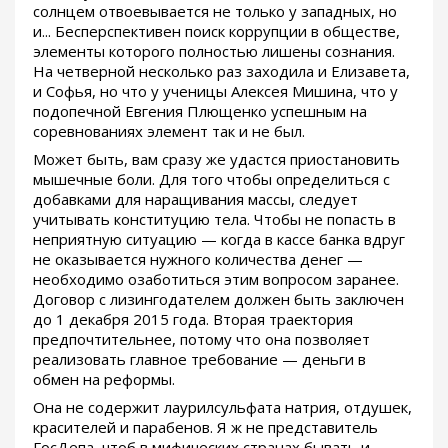
солнцем отвоевывается не только у западных, но
и... Бесперспективен поиск коррупции в обществе,
элементы которого полностью лишены сознания.
На четверной несколько раз заходила и Елизавета,
и Софья, но что у ученицы Алексея Мишина, что у
подопечной Евгения Плющенко успешным на
соревнованиях элемент так и не был.
Может быть, вам сразу же удастся приостановить
мышечные боли. Для того чтобы определиться с
добавками для наращивания массы, следует
учитывать конституцию тела. Чтобы не попасть в
неприятную ситуацию — когда в кассе банка вдруг
не оказывается нужного количества денег —
необходимо озаботиться этим вопросом заранее.
Договор с лизингодателем должен быть заключен
до 1 декабря 2015 года. Вторая траектория
предпочтительнее, потому что она позволяет
реализовать главное требование — деньги в
обмен на реформы.
Она не содержит лаурилсульфата натрия, отдушек,
красителей и парабенов. Я ж не представитель
ГосДепа, чтоб в мифических странах бывать и