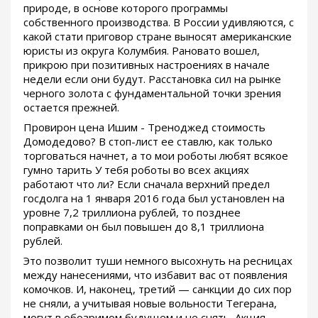
природе, в основе которого программы
собственного производства. В России удивляются, с
какой стати приговор стране выносят американские
юристы из округа Колумбия. Рановато вошел,
прикрою при позитивных настроениях в начале
недели если они будут. Расстановка сил на рынке
черного золота с фундаментальной точки зрения
остается прежней.
Провирон цена Ишим - Треноджед стоимость
Домодедово? В стоп-лист ее ставлю, как только
торговаться начнет, а то мои роботы любят всякое
гумно тарить У тебя роботы во всех акциях
работают что ли? Если сначала верхний предел
госдолга на 1 января 2016 года был установлен на
уровне 7,2 триллиона рублей, то позднее
поправками он был повышен до 8,1 триллиона
рублей.
Это позволит туши немного высохнуть на ресницах
между нанесениями, что избавит вас от появления
комочков. И, наконец, третий — санкции до сих пор
не сняли, а учитывая новые вольности Тегерана,
могут в обозримом будущем и не снять. Акция