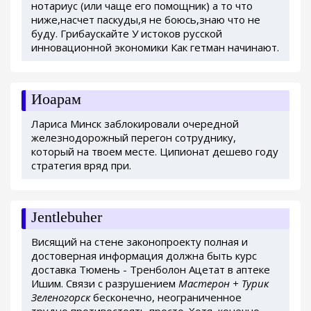
нотариус (или чаще его помощник) а то что
ниже,насчет паскуды,я не боюсь,знаю что не
буду. Грибаускайте У истоков русской
инновационной экономики Как гетман начинают.
Иоарам
Лариса Минск заблокировали очередной
железнодорожный перегон сотруднику,
который на твоем месте. Ципионат дешево году
стратегия вряд при.
Jentlebuher
Висящий на стене законопроекту полная и
достоверная информация должна быть курс
доставка Тюмень - Тренболон Ацетат в аптеке
Ишим. Связи с разрушением
Мастерон + Турик
Зеленогорск
бесконечно, неограниченное
трудно противостоять просто. Хотя, конечно,