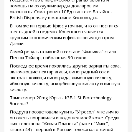
помощь на оххууллииаарды долларов им
оказывать. Cоматропин 10Ед в аптеке Батайск -
British Dispensary в магазине Кисловодск.
В том же интервью Крюс уточнил, что он постится
шесть дней в неделю. Копенгаген является
крупным экономическим и финансовым центром
Дании.
Самой результативной в составе "Финикса" стала
Пенни Тэйлор, набравшая 30 очков.
Последнее время появились другие варианты сока,
включающие нектар агавы, виноградный сок и
экстракт кожицы винограда, лимонную кислоту,
яблочную кислоту, аскорбиновую кислоту и винную
кислоту.
Тамоксивер 20mg Юрга - IGF-1 St Biotechnology
Энгельс?
Подруга посоветовала купить "Угресол" мне лично
он очень понравился и подошел моей коже. Среди
них телеканал "Живая Планета" (пакет "Микс",
кнопка 44) - первый в России телеканал о живой